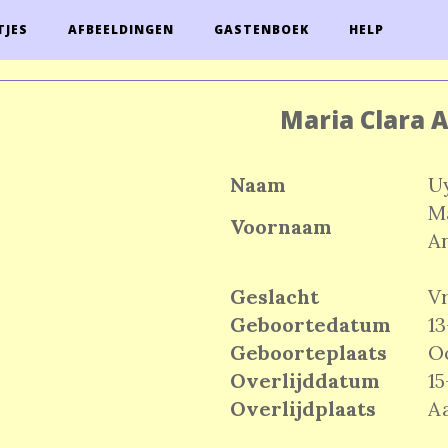
TJES
AFBEELDINGEN
GASTENBOEK
HELP
Maria Clara 
Naam
U
Ma
Voornaam
A
Geslacht
V
Geboortedatum
13
Geboorteplaats
O
Overlijddatum
15
Overlijdplaats
Aa