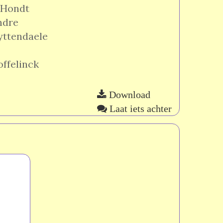
 Hondt
ndre
yttendaele
ffelinck
Download
Laat iets achter