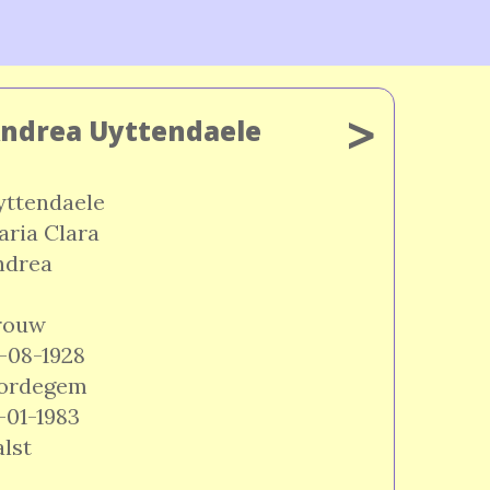
>
Andrea Uyttendaele
yttendaele
ria Clara
ndrea
rouw
-08-1928
ordegem
-01-1983
lst