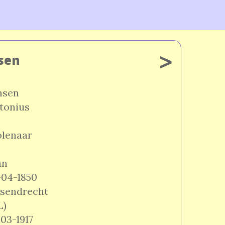
>
sen
nsen
tonius
lenaar
an
-04-1850
sendrecht
L)
-03-1917