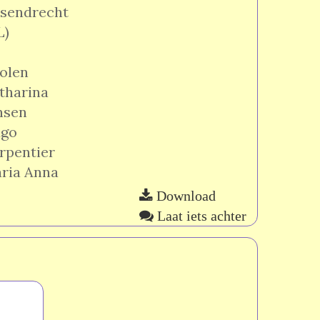
sendrecht
L)
olen
tharina
nsen
go
rpentier
ria Anna
Download
Laat iets achter