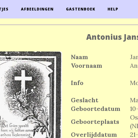
TJES
AFBEELDINGEN
GASTENBOEK
HELP
Antonius Jan
Naam
Ja
Voornaam
An
Info
Mo
Geslacht
M
Geboortedatum
10
Os
Geboorteplaats
(N
Overlijddatum
21