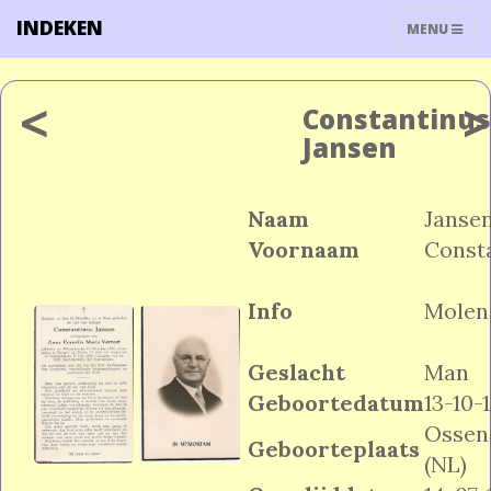
INDEKEN
TOGGLE
MENU
NAVIGATIO
<
Constantinus
Jansen
Naam
Janse
Voornaam
Const
Info
Molen
Geslacht
Man
Geboortedatum
13-10-
Ossen
Geboorteplaats
(NL)