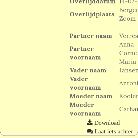
Overlijddatum
14-07-
Berge
Overlijdplaats
Zoom
Partner naam
Verres
Anna
Partner
Cornel
voornaam
Maria
Vader naam
Janse
Vader
Anton
voornaam
Moeder naam
Koole
Moeder
Catha
voornaam
Download
Laat iets achter