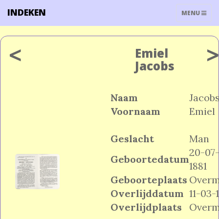
INDEKEN
TOGGLE
MENU
NAVIGATIO
<
Emiel
Jacobs
Naam
Jacob
Voornaam
Emiel
Geslacht
Man
20-07
Geboortedatum
1881
Geboorteplaats
Overm
Overlijddatum
11-03-
Overlijdplaats
Overm