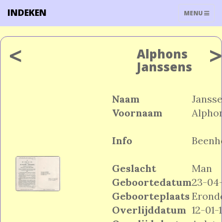
INDEKEN
TOGGLE
MENU
NAVIGATIO
<
Alphons
Janssens
Naam
Janss
Voornaam
Alpho
Info
Beenh
Geslacht
Man
Geboortedatum
23-04-
Geboorteplaats
Erond
Overlijddatum
12-01-