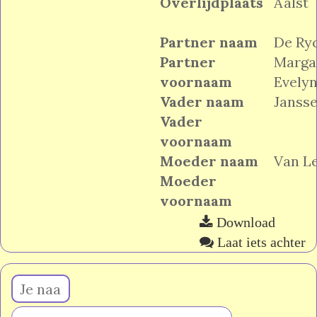
Overlijdplaats
Aalst
Partner naam
De Ry
Partner
Marga
voornaam
Evely
Vader naam
Janss
Vader
voornaam
Moeder naam
Van L
Moeder
voornaam
Download
Laat iets achter