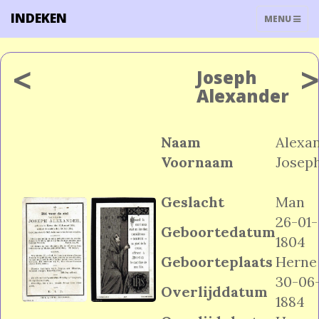
INDEKEN
TOGGLE
MENU
NAVIGATIO
<
Joseph
Alexander
Naam
Alexa
Voornaam
Josep
Geslacht
Man
26-01-
Geboortedatum
1804
Geboorteplaats
Herne
30-06
Overlijddatum
1884