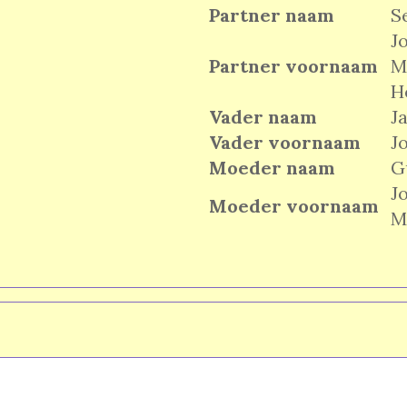
Partner naam
S
J
Partner voornaam
M
H
Vader naam
J
Vader voornaam
J
Moeder naam
G
J
Moeder voornaam
M