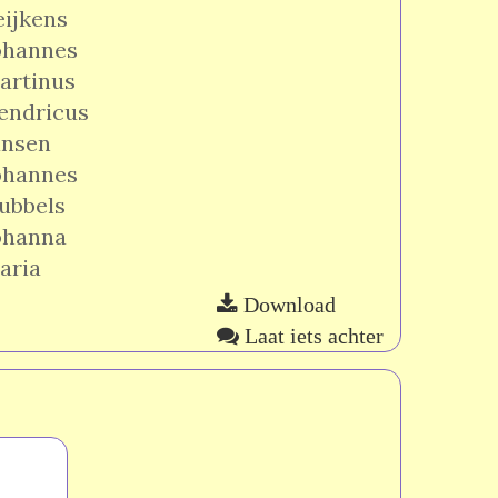
eijkens
ohannes
artinus
endricus
ansen
ohannes
ubbels
ohanna
aria
Download
Laat iets achter