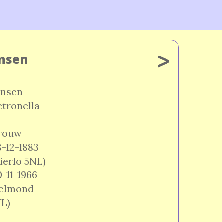
>
ansen
ansen
etronella
rouw
8-12-1883
ierlo 5NL)
0-11-1966
elmond
NL)