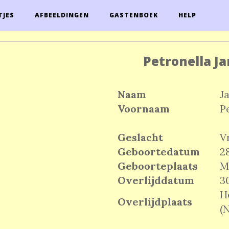
TJES
AFBEELDINGEN
GASTENBOEK
HELP
Petronella J
Naam
J
Voornaam
P
Geslacht
V
Geboortedatum
2
Geboorteplaats
M
Overlijddatum
3
H
Overlijdplaats
(