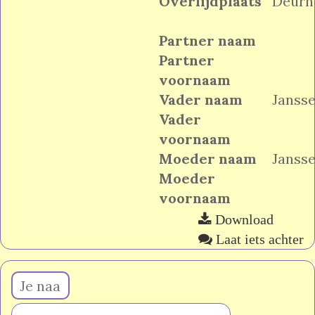
Overlijdplaats
Deurn
Partner naam
Partner
voornaam
Vader naam
Janss
Vader
voornaam
Moeder naam
Janss
Moeder
voornaam
Download
Laat iets achter