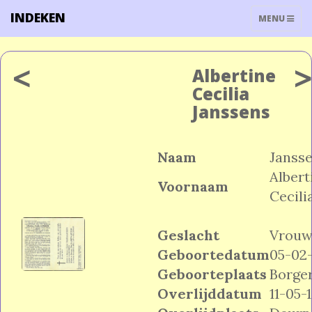
INDEKEN
TOGGLE
MENU
NAVIGATIO
<
Albertine
Cecilia
Janssens
Naam
Janss
Albert
Voornaam
Cecili
Geslacht
Vrou
Geboortedatum
05-02
Geboorteplaats
Borge
Overlijddatum
11-05-