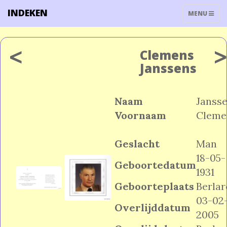
INDEKEN
TOGGLE
MENU
NAVIGATIO
<
Clemens
Janssens
Naam
Janss
Voornaam
Cleme
Geslacht
Man
18-05-
Geboortedatum
1931
Geboorteplaats
Berlar
03-02
Overlijddatum
2005