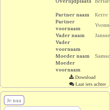
Overlijdplaats
Berlar
Partner naam
Kerre
Partner
Yvonn
voornaam
Vader naam
Janss
Vader
voornaam
Moeder naam
Sams
Moeder
voornaam
Download
Laat iets achter