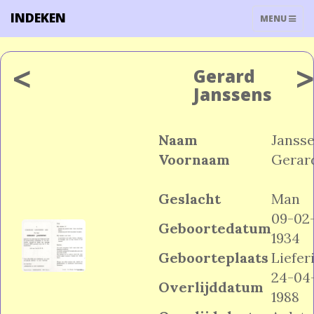
INDEKEN
TOGGLE
MENU
NAVIGATIO
<
Gerard
Janssens
Naam
Janss
Voornaam
Gerar
Geslacht
Man
09-02
Geboortedatum
1934
Geboorteplaats
Liefer
24-04
Overlijddatum
1988