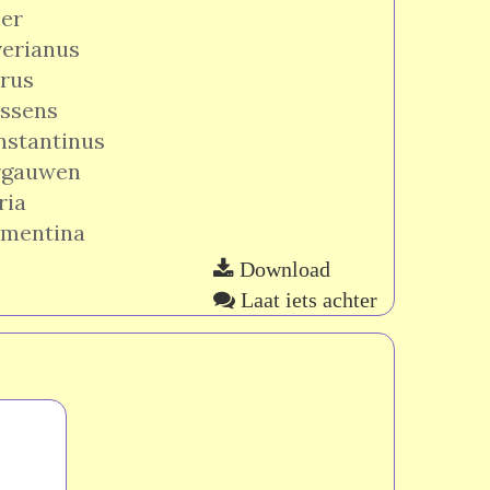
er
erianus
rus
nssens
nstantinus
rgauwen
ria
ementina
Download
Laat iets achter