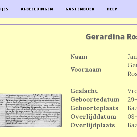
TJES
AFBEELDINGEN
GASTENBOEK
HELP
Gerardina Ro
Naam
Ja
Ge
Voornaam
Ros
Geslacht
Vr
Geboortedatum
29-
Geboorteplaats
Baz
Overlijddatum
08-
Overlijdplaats
Baz