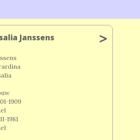
>
salia Janssens
nssens
rardina
alia
ouw
01-1909
el
11-1981
el