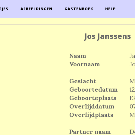
TJES
AFBEELDINGEN
GASTENBOEK
HELP
Jos Janssens
Naam
J
Voornaam
J
Geslacht
M
Geboortedatum
1
Geboorteplaats
E
Overlijddatum
0
Overlijdplaats
M
Partner naam
D