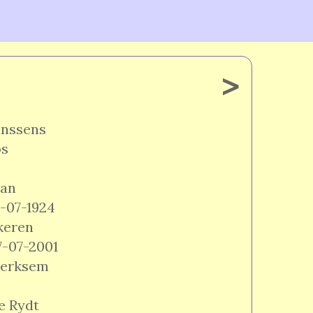
>
anssens
os
an
2-07-1924
keren
7-07-2001
erksem
e Rydt