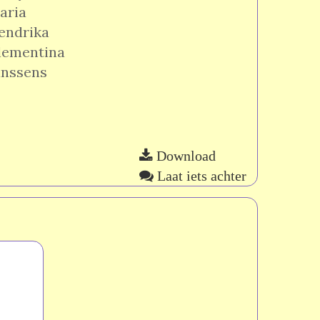
aria
endrika
lementina
anssens
Download
Laat iets achter