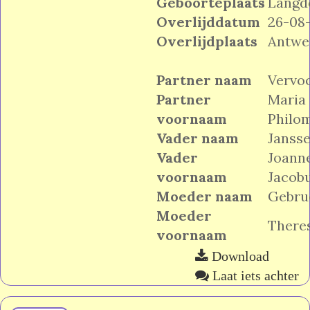
Geboorteplaats
Langd
Overlijddatum
26-08
Overlijdplaats
Antwe
Partner naam
Vervo
Partner
Maria
voornaam
Philo
Vader naam
Janss
Vader
Joann
voornaam
Jacob
Moeder naam
Gebru
Moeder
There
voornaam
Download
Laat iets achter