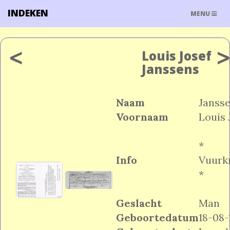
INDEKEN
TOGGLE
MENU
NAVIGATIO
<
Louis Josef
Janssens
Naam
Janss
Voornaam
Louis 
*
Info
Vuurk
*
Geslacht
Man
Geboortedatum
18-08-