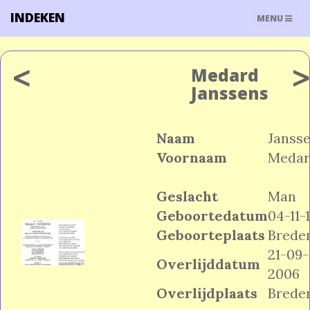
INDEKEN
TOGGLE
MENU
NAVIGATIO
<
Medard
Janssens
Naam
Janss
Voornaam
Medar
Geslacht
Man
Geboortedatum
04-11-
Geboorteplaats
Brede
21-09-
Overlijddatum
2006
Overlijdplaats
Brede