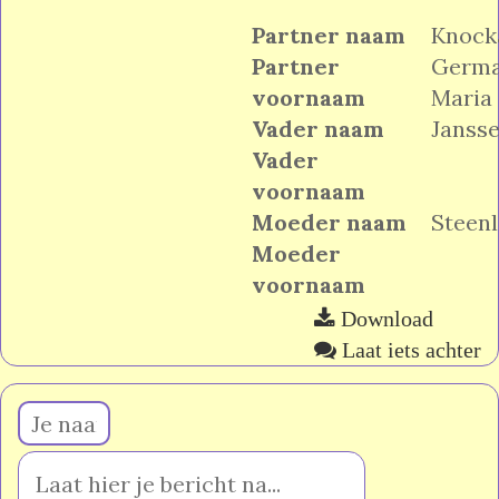
Partner naam
Knock
Partner
Germa
voornaam
Maria
Vader naam
Janss
Vader
voornaam
Moeder naam
Steen
Moeder
voornaam
Download
Laat iets achter