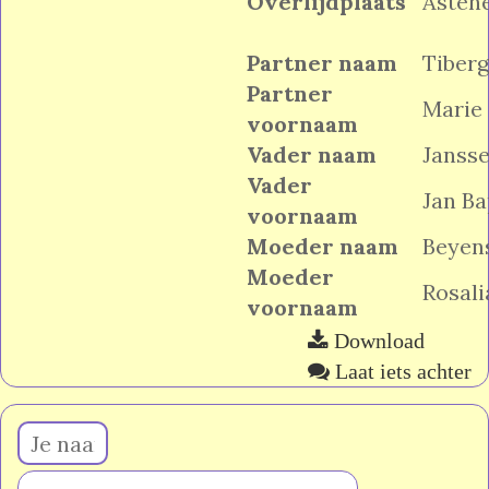
Overlijdplaats
Asten
Partner naam
Tiberg
Partner
Marie
voornaam
Vader naam
Janss
Vader
Jan Ba
voornaam
Moeder naam
Beyen
Moeder
Rosal
voornaam
Download
Laat iets achter