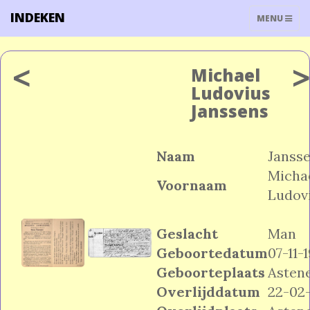
INDEKEN
TOGGLE
MENU
NAVIGATIO
<
Michael
Ludovius
Janssens
Naam
Janss
Micha
Voornaam
Ludov
Geslacht
Man
Geboortedatum
07-11-
Geboorteplaats
Asten
Overlijddatum
22-02